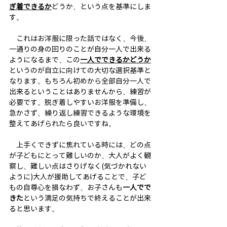
ぎ着できるか
どうか、という点を基準にしま
す。
　これはお洋服に限った話ではなく、今後、
一通りの身の回りのことが自分一人で出来る
ようになるまで、この
一人でできるかどうか
というのが自立に向けての大切な選択基準と
なります。もちろん初めから全部自分一人で
出来るということはありませんから、練習が
必要です。脱ぎ着しやすいお洋服を準備し、
急かさず、繰り返し練習できるような環境を
整えてあげられたら良いですね。
　上手くできずに焦れている時には、どの点
が子どもにとって難しいのか、大人がよく観
察し、難しい点はさりげなく(気づかれない
ように)大人が援助してあげることで、子ど
もの自尊心を損なわず、お子さんも
一人でで
きた
という満足の気持ちで終えることが出来
ると思います。