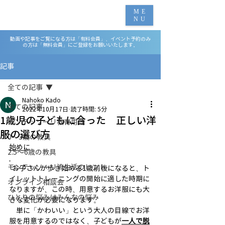
ME
NU
動画や記事をご覧になる方は「有料会員」、イベント予約のみ
の方は「無料会員」にご登録をお願いいたします。
記事
全ての記事
Nahoko Kado
全ての記事
2022年10月17日
読了時間: 5分
1歳児の子どもに合った 正しい洋
モンテッソーリ教育用語
服の選び方
0～3歳の教具
始めに
2.5～6歳の教具
モンテッソーリ流生活のヒント
  お子さんが歩き始める1歳前後になると、ト
イレットトレーニングの開始に適した時期に
オンライン相談会
なりますが、この時、用意するお洋服にも大
ひとりの悩みはみんなの悩み
きな変化が必要になります。
　単に「かわいい」という大人の目線でお洋
服を用意するのではなく、子どもが
一人で脱