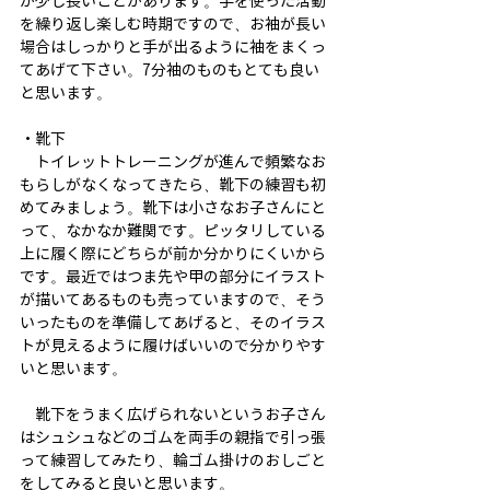
が少し長いことがあります。手を使った活動
を繰り返し楽しむ時期ですので、お袖が長い
場合はしっかりと手が出るように袖をまくっ
てあげて下さい。7分袖のものもとても良い
と思います。
・靴下
　トイレットトレーニングが進んで頻繁なお
もらしがなくなってきたら、靴下の練習も初
めてみましょう。靴下は小さなお子さんにと
って、なかなか難関です。ピッタリしている
上に履く際にどちらが前か分かりにくいから
です。最近ではつま先や甲の部分にイラスト
が描いてあるものも売っていますので、そう
いったものを準備してあげると、そのイラス
トが見えるように履けばいいので分かりやす
いと思います。
　靴下をうまく広げられないというお子さん
はシュシュなどのゴムを両手の親指で引っ張
って練習してみたり、輪ゴム掛けのおしごと
をしてみると良いと思います。