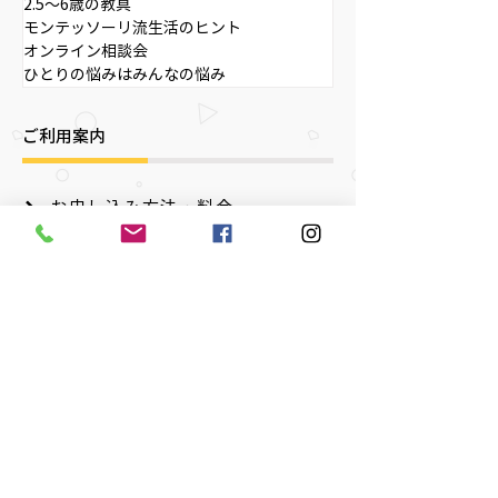
2.5～6歳の教具
モンテッソーリ流生活のヒント
オンライン相談会
ひとりの悩みはみんなの悩み
ご利用案内
お申し込み方法・料金
東京都世田谷区成城2-35-11 成城ホームズ305
03-5727-8644