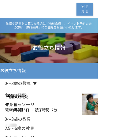
ME
NU
動画や記事をご覧になる方は「有料会員」、イベント予約のみ
の方は「無料会員」にご登録をお願いいたします。
お役立ち情報
お役立ち情報
0～3歳の教具
全ての記事
語彙の拡充
モンテッソーリ
平井 優
教育用語
2023年3月6日
読了時間: 2分
0～3歳の教具
2.5～6歳の教具