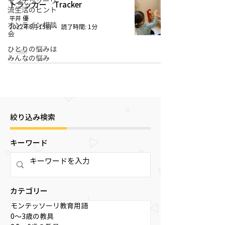
モンテッソーリ
トラッカー Tracker
流生活のヒント
平井 優
オンライン相談
2022年6月15日
読了時間: 1分
会
ひとりの悩みは
みんなの悩み
絞り込み検索
キーワード
カテゴリー
モンテッソーリ教育用語
0～3歳の教具