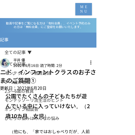
ME
NU
動画や記事をご覧になる方は「有料会員」、イベント予約のみ
の方は「無料会員」にご登録をお願いいたします。
記事
全ての記事
平井 優
全ての記事
2022年6月16日
読了時間: 2分
ニド、インファントクラスのお子さ
モンテッソーリ教育用語
まのご質問①
0～3歳の教具
更新日：
2022年6月20日
2.5～6歳の教具
公園でたくさんの子どもたちが遊
モンテッソーリ流生活のヒント
んでいる中に入っていけない。（2
オンライン相談会
歳10カ月　女児）
ひとりの悩みはみんなの悩み
　（他にも、「家ではおしゃべりだが、人前